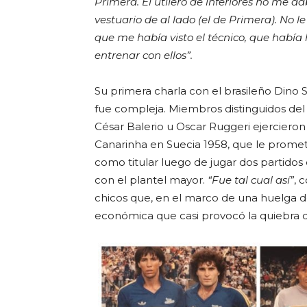
Primera. El utilero de inferiores no me da
vestuario de al lado (el de Primera). No le
que me había visto el técnico, que había
entrenar con ellos”.
Su primera charla con el brasileño Dino 
fue compleja. Miembros distinguidos del 
César Balerio u Oscar Ruggeri ejercier
Canarinha en Suecia 1958, que le promet
como titular luego de jugar dos partido
con el plantel mayor.
“Fue tal cual así”
, 
chicos que, en el marco de una huelga de 
económica que casi provocó la quiebra de