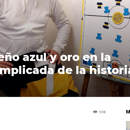
eño azul y oro en la
plicada de la histori
M
1518