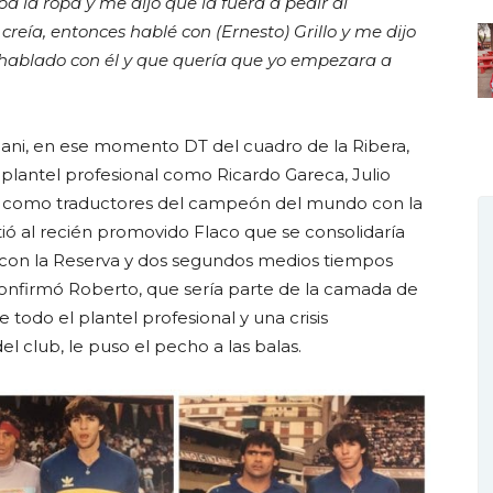
ba la ropa y me dijo que la fuera a pedir al
 creía, entonces hablé con (Ernesto) Grillo y me dijo
 hablado con él y que quería que yo empezara a
Sani, en ese momento DT del cuadro de la Ribera,
plantel profesional como Ricardo Gareca, Julio
on como traductores del campeón del mundo con la
ió al recién promovido Flaco que se consolidaría
s con la Reserva y dos segundos medios tiempos
confirmó Roberto, que sería parte de la camada de
todo el plantel profesional y una crisis
l club, le puso el pecho a las balas.