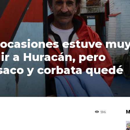
s ocasiones estuve mu
gir a Huracán, pero
saco y corbata quedé
M
596