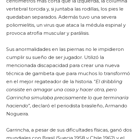
centímetros más corta que la izquierda, la columna
vertebral torcida y, si juntaba las rodillas, los pies le
quedaban separados. Además tuvo una severa
poliomielitis, un virus que ataca la médula espinal y
provoca atrofia muscular y parálisis.
Sus anormalidades en las piernas no le impidieron
cumplir su sueño de ser jugador. Utilizó la
mencionada discapacidad para crear una nueva
técnica de gambeta que para muchos lo transformó
en el mejor regateador de la historia. “
El dribbling
consiste en amagar una cosa y hacer otra, pero
Garrincha simulaba precisamente lo que terminaría
haciendo”
, declaró el periodista brasileño, Armando
Nogueira.
Garrincha, a pesar de sus dificultades físicas, ganó dos
mundiales con Brasil (Suecia 1958 y Chile 1962) y el