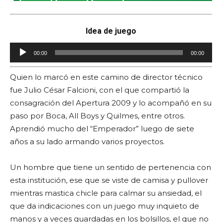
Idea de juego
R
00:00
00:00
e
p
Quien lo marcó en este camino de director técnico
r
fue Julio César Falcioni, con el que compartió la
o
consagración del Apertura 2009 y lo acompañó en su
d
paso por Boca, All Boys y Quilmes, entre otros.
u
Aprendió mucho del “Emperador” luego de siete
c
años a su lado armando varios proyectos.
t
o
Un hombre que tiene un sentido de pertenencia con
r
esta institución, ese que se viste de camisa y pullover
d
mientras mastica chicle para calmar su ansiedad, el
e
que da indicaciones con un juego muy inquieto de
a
manos y a veces guardadas en los bolsillos, el que no