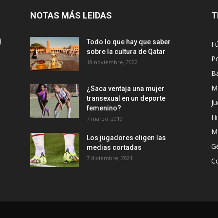
NOTAS MÁS LEIDAS
T
Todo lo que hay que saber
Fú
sobre la cultura de Qatar
Po
18 noviembre, 2022
B
M
¿Saca ventaja una mujer
transexual en un deporte
Ju
femenino?
Hi
7 marzo, 2019
M
Los jugadores eligen las
G
medias cortadas
7 diciembre, 2021
C