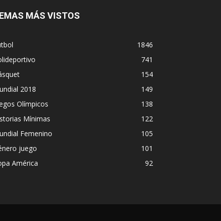
EMAS MÁS VISTOS
tbol
1846
lideportivo
741
ásquet
154
undial 2018
149
egos Olímpicos
138
storias Mínimas
122
undial Femenino
105
énero juego
101
opa América
92