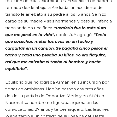
rescisión de cifras exorbitantes. El sacrificio de haberla
remado desde abajo: a Andrada, un accidente de
tránsito le arrebató a su padre a los 15 años. Se hizo
cargo de su madre y seis hermanos, y pasó su infancia
trabajando en una finca.
“Perderlo fue lo más duro
que me pasó en la vida”,
confesó. Y agregó:
“Tenía
que cosechar, meter las uvas en un tacho y
cargarlas en un camión. Se pagaba cinco pesos el
tacho y cada uno pesaba 30 kilos. Yo era flaquito,
así que me calzaba el tacho al hombro y hacía
equilibrio”
.
Equilibrio que no lograba Armani en su incursión por
tierras colombianas. Habían pasado casi tres años
desde su partida de Deportivo Merlo y en Atlético
Nacional su nombre no figuraba siquiera en las
convocatorias. 27 años y tercer arquero. Las lesiones
lo apartaron a un costado de la línea de cal. Hasta