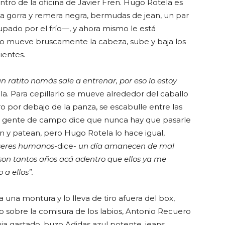
ntro de la oficina de Javier Fren. Hugo Rotela es
 gorra y remera negra, bermudas de jean, un par
ado por el frío—, y ahora mismo le está
llo mueve bruscamente la cabeza, sube y baja los
ientes.
un ratito nomás sale a entrenar, por eso lo estoy
. Para cepillarlo se mueve alrededor del caballo
ro por debajo de la panza, se escabulle entre las
. La gente de campo dice que nunca hay que pasarle
n y patean, pero Hugo Rotela lo hace igual,
 seres humanos-
dice-
un día amanecen de mal
son tantos años acá adentro que ellos ya me
a ellos”.
 una montura y lo lleva de tiro afuera del box,
lo sobre la comisura de los labios, Antonio Recuero
ja gastado, buzo Adidas azul potente, jeans,