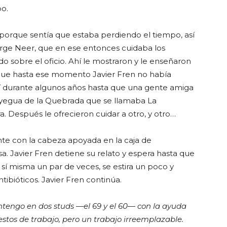
po.
 porque sentía que estaba perdiendo el tiempo, así
rge Neer, que en ese entonces cuidaba los
o sobre el oficio. Ahí le mostraron y le enseñaron
que hasta ese momento Javier Fren no había
sí durante algunos años hasta que una gente amiga
a yegua de la Quebrada que se llamaba La
. Después le ofrecieron cuidar a otro, y otro…
nte con la cabeza apoyada en la caja de
esa. Javier Fren detiene su relato y espera hasta que
e sí misma un par de veces, se estira un poco y
tibióticos. Javier Fren continúa.
ntengo en dos studs —el 69 y el 60— con la ayuda
stos de trabajo, pero un trabajo irreemplazable.