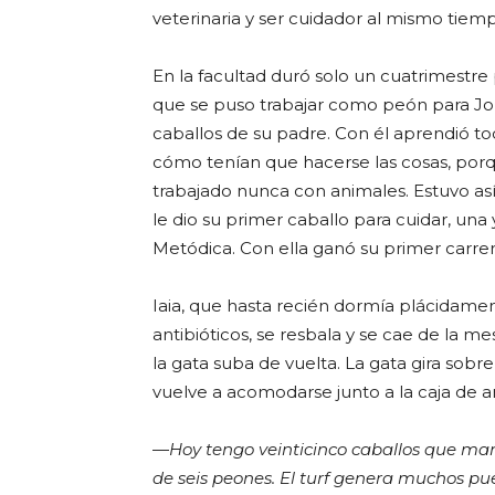
veterinaria y ser cuidador al mismo tiem
En la facultad duró solo un cuatrimestre
que se puso trabajar como peón para Jo
caballos de su padre. Con él aprendió tod
cómo tenían que hacerse las cosas, por
trabajado nunca con animales. Estuvo a
le dio su primer caballo para cuidar, un
Metódica. Con ella ganó su primer carrera
Iaia, que hasta recién dormía plácidame
antibióticos, se resbala y se cae de la m
la gata suba de vuelta. La gata gira sobr
vuelve a acomodarse junto a la caja de an
—
Hoy tengo veinticinco caballos que ma
de seis peones. El turf genera muchos pue