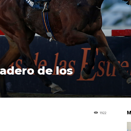
iadero de los
M
1922