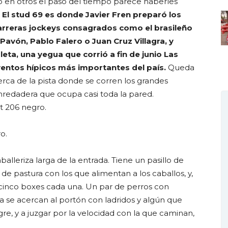
ero en otros el paso del tiempo parece haberles
.
El stud 69 es donde Javier Fren preparó los
carreras jockeys consagrados como el brasileño
avón, Pablo Falero o Juan Cruz Villagra, y
ta, una yegua que corrió a fin de junio Las
eventos hípicos más importantes del país.
Queda
erca de la pista donde se corren los grandes
nredadera que ocupa casi toda la pared.
t 206 negro.
o.
aballeriza larga de la entrada. Tiene un pasillo de
e pastura con los que alimentan a los caballos, y,
n cinco boxes cada una. Un par de perros con
a se acercan al portón con ladridos y algún que
re, y a juzgar por la velocidad con la que caminan,