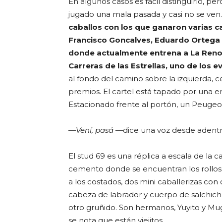
En algunos casos es fácil distinguirlo, p
jugado una mala pasada y casi no se ven
caballos con los que ganaron varias 
Francisco Goncalves, Eduardo Ortega P
donde actualmente entrena a La Renole
Carreras de las Estrellas, uno de los 
al fondo del camino sobre la izquierda, c
premios. El cartel está tapado por una e
Estacionado frente al portón, un Peugeo
—Vení, pasá
—dice una voz desde adentr
El stud 69 es una réplica a escala de la c
cemento donde se encuentran los rollos d
a los costados, dos mini caballerizas co
cabeza de labrador y cuerpo de salchich
otro gruñido. Son hermanos, Yuyito y Mug
se nota que están viejitos.