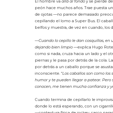
El hombre va
allá al fondo
y se pierde de
peón hace muchos años. Trae puesta una
de ojotas —no parece demasiado preocup
cepillando el lomo a Super Bus. El caba
belfos y muestra, de vez en cuando, los d
—
Cuando lo cepillo le dan cosquillas, en 
dejando bien limpio
—explica Hugo Rotela
como si nada, cruza hacia un lado y el ot
piernas y le pasa por detrás de la cola
por detrás a un caballo porque se asusta
inconsciente. “
Los caballos son como los
humor y te pueden llegar a patear. Pero 
conocen, me tienen mucha confianza y yo 
Cuando termina de cepillarlo le improvisa
donde lo está esperando, con un cigarril
—contextura física de jockey, casco naran