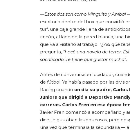
—Estos dos son como Minguito y Aníbal
—
escritorio dentro del box que convirtió 
turf, una caja grande llena de antibiótic
rincón, al lado de la pared blanca, una bic
que va a visitarlo al trabajo.
“¿Así que tené
pregunta,
“hacé una novela de terror. E
sacrificado. Te tiene que gustar mucho”
.
Antes de convertirse en cuidador, cuando
de fútbol. Ya había pasado por las divisio
Racing cuando
un día su padre, Carlos
Juniors que dirigió a Deportivo Mandiyú
carreras. Carlos Fren en esa época tení
Javier Fren comenzó a acompañarlo y así
dice, le gustaban las dos cosas, pero desp
una vez que terminara la secundaria —la