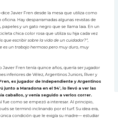
dice Javier Fren desde la mesa que utiliza como
en oficina. Hay desparramadas algunas revistas de
os, papeles y un gato negro que se llama Iaia. En un
icleta chica color rosa que utiliza su hija cada vez
s que escribir sobre la vida de un cuidador?”,
ste es un trabajo hermoso pero muy duro, muy
 Javier Fren tenía quince años, quería ser jugador
nes inferiores de Vélez, Argentinos Juniors, River y
 Fren, ex jugador de Independiente y Argentinos
 junto a Maradona en el 94’, lo llevó a ver las
a caballos, y venía seguido a verlos correr.
 fue como se empezó a interesar. Al principio,
ués se terminó inclinando por el turf. Su idea era,
 única condición que le exigía su madre— estudiar