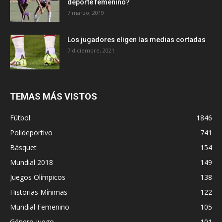
deporte femenino?
7 marzo, 2019
Los jugadores eligen las medias cortadas
7 diciembre, 2021
TEMAS MÁS VISTOS
Fútbol
1846
Polideportivo
741
Básquet
154
Mundial 2018
149
Juegos Olímpicos
138
Historias Mínimas
122
Mundial Femenino
105
Género juego
101