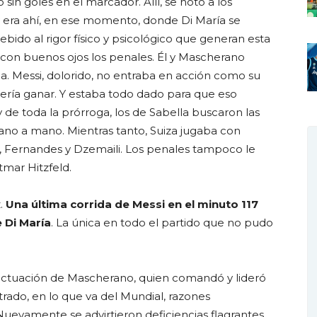
sin goles en el marcador. Allí, se notó a los
era ahí, en ese momento, donde Di María se
bido al rigor físico y psicológico que generan esta
con buenos ojos los penales. Él y Mascherano
a. Messi, dolorido, no entraba en acción como su
quería ganar. Y estaba todo dado para que eso
de toda la prórroga, los de Sabella buscaron las
no a mano. Mientras tanto, Suiza jugaba con
i, Fernandes y Dzemaili. Los penales tampoco le
tmar Hitzfeld.
z.
Una última corrida de Messi en el minuto 117
 Di María
. La única en todo el partido que no pudo
al actuación de Mascherano, quien comandó y lideró
trado, en lo que va del Mundial, razones
. Nuevamente se advirtieron deficiencias flagrantes