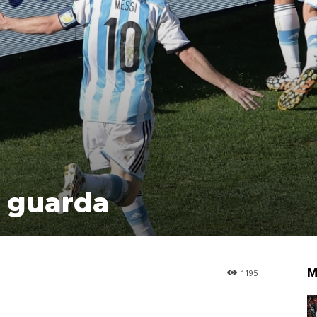
a guarda
M
1195